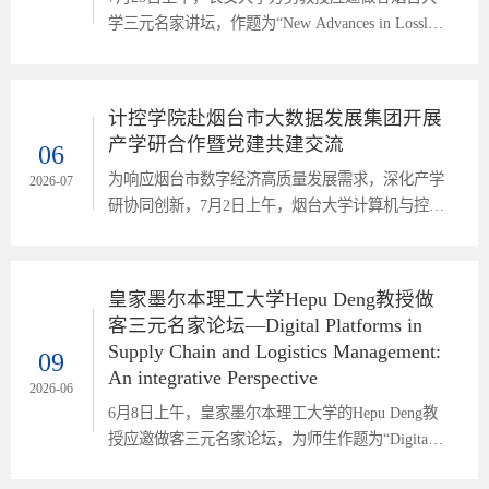
学三元名家讲坛，作题为“New Advances in Lossless
Data Compression（无损数据压缩的新进展）”的专
题学术报告。报告由副院长郑强教授主持，科研骨
干教师及在校学生共同参与。讲座中，方勇教授围
计控学院赴烟台市大数据发展集团开展
绕无损数据压缩的发展背景、基本理论与前沿应用
产学研合作暨党建共建交流
06
展开讲解，系统介绍了信源编码、算术编码和分布
为响应烟台市数字经济高质量发展需求，深化产学
式编码等内容，并结合SpaceX星舰第13次发射成功
2026-07
研协同创新，7月2日上午，烟台大学计算机与控制
的案例，说明分布式编码在复杂系统多源数...
工程学院副院长郑强带队，学院骨干教师一行赴烟
台市大数据发展集团开展产学研合作暨党建共建交
流活动。集团相关领导及部门负责人出席活动。教
皇家墨尔本理工大学Hepu Deng教授做
师团队首先参观了人工智能数字化展厅，深入了解
客三元名家论坛—Digital Platforms in
集团在数字基建、智慧城市、数据运营等领域的最
Supply Chain and Logistics Management:
09
新成果。作为市属国有数字产业平台，集团承担着
An integrative Perspective
全市重点信息化项目建设，为校地合作提供了丰
2026-06
​6月8日上午，皇家墨尔本理工大学的Hepu Deng教
富...
授应邀做客三元名家论坛，为师生作题为“Digital
Platforms in Supply Chain and Logistics Management: