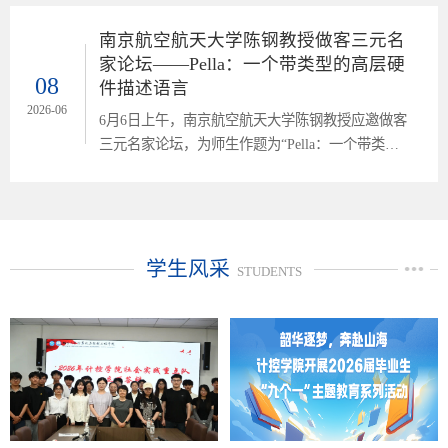
An integrative Perspective”的专题讲座，由苏开乐教
授主持，科研骨干教师及在校研究生共同参与。讲
南京航空航天大学陈钢教授做客三元名
座中，Hepu Deng系统阐述了数字平台在供应链与
家论坛——Pella：一个带类型的高层硬
物流管理（SCLM）领域的研究脉络与发展现状，
08
件描述语言
并提出了四个核心研究问题：SCLM中数字平台使
2026-06
6月6日上午，南京航空航天大学陈钢教授应邀做客
用的趋势演变、平台角色的形成与扩...
三元名家论坛，为师生作题为“Pella：一个带类型
的高层硬件描述语言”的专题讲座，院长童向荣教
授、科研骨干教师及在校研究生共同参与。讲座
中，陈钢教授介绍Pella——一个嵌入Coq定理证明
器的硬件描述基础设施。Pella的核心创新是使用依
赖类型将位宽、索引边界和控制流完整性直接编码
学生风采
STUDENTS
到类型签名中，实现“错误前移”（Error Front-
Loading）：将错误捕获从仿真/综合阶段提前到
编...