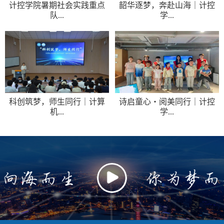
计控学院暑期社会实践重点
韶华逐梦，奔赴山海｜计控
队...
学...
科创筑梦，师生同行｜计算
诗启童心・阅美同行｜计控
机...
学...