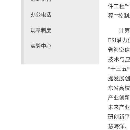
件工程”
办公电话
程”“控
规章制度
计算
ESI潜
实验中心
省海空
技术与
“十三五
据发展创
东省高
产业创
未来产
研创新
慧海洋、