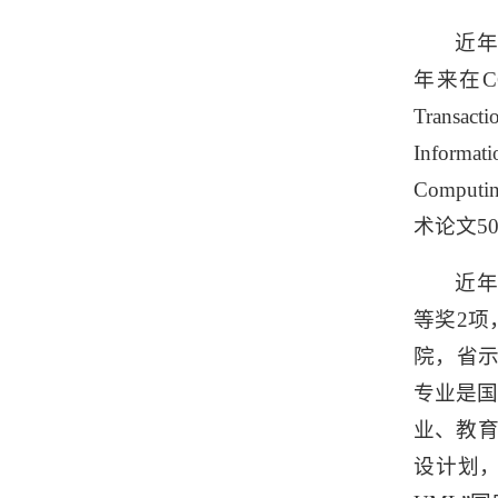
近年
年来在C
Transact
Informat
Compu
术论文5
近年
等奖2项
院，省示
专业是
业、教育
设计划