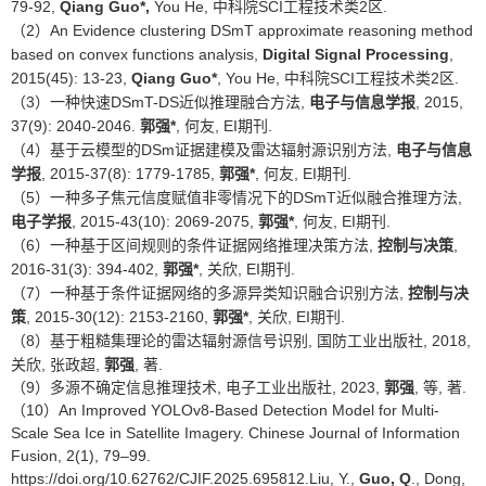
79-92,
Qiang Guo*,
You He, 中科院SCI工程技术类2区.
（2）An Evidence clustering DSmT approximate reasoning method
based on convex functions analysis,
Digital Signal Processing
,
2015(45): 13-23,
Qiang Guo
*
, You He, 中科院SCI工程技术类2区.
（3）一种快速DSmT-DS近似推理融合方法,
电子与信息学报
, 2015,
37(9): 2040-2046.
郭强
*
, 何友, EI期刊.
（4）基于云模型的DSm证据建模及雷达辐射源识别方法,
电子与信息
学报
, 2015-37(8): 1779-1785,
郭强
*
, 何友, EI期刊.
（5）一种多子焦元信度赋值非零情况下的DSmT近似融合推理方法,
电子学报
, 2015-43(10): 2069-2075,
郭强
*
, 何友, EI期刊.
（6）一种基于区间规则的条件证据网络推理决策方法,
控制与决策
,
2016-31(3): 394-402,
郭强
*
, 关欣, EI期刊.
（7）一种基于条件证据网络的多源异类知识融合识别方法,
控制与决
策
, 2015-30(12): 2153-2160,
郭强
*
, 关欣, EI期刊.
（8）基于粗糙集理论的雷达辐射源信号识别, 国防工业出版社, 2018,
关欣, 张政超,
郭强
, 著.
（9）多源不确定信息推理技术, 电子工业出版社, 2023,
郭强
, 等, 著.
（10）An Improved YOLOv8-Based Detection Model for Multi-
Scale Sea Ice in Satellite Imagery. Chinese Journal of Information
Fusion, 2(1), 79–99.
https://doi.org/10.62762/CJIF.2025.695812.Liu
, Y.,
Guo, Q
., Dong,