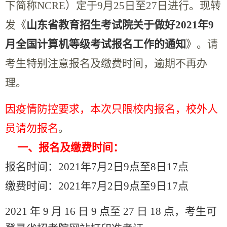
下简称
NCRE
）定于
9
月
25
日至
27
日进行。现转
发《
山东省教育招生考试院关于做好
2021
年
9
月全国计算机等级考试报名工作的通知
》。请
考生特别注意报名及缴费时间，逾期不再办
理。
因疫情防控要求，本次只限校内报名，校外人
员请勿报名
。
一、报名及缴费时间：
报名时间：
2021
年
7
月
2
日
9
点至
8
日
17
点
缴费时间：
2021
年
7
月
2
日
9
点至
9
日
17
点
2021 年 9 月 16 日 9 点至 27 日 18 点，考生可