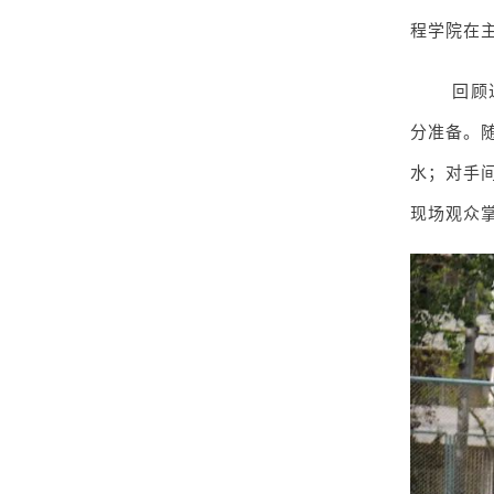
程学院在
回顾
分准备。
水；对手
现场观众