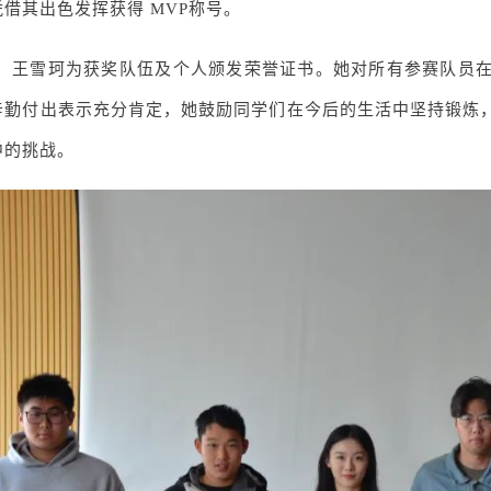
借其出色发挥获得 MVP称号。
，王雪珂为获奖队伍及个人颁发荣誉证书。她对所有参赛队员
辛勤付出表示充分肯定，她鼓励同学们在今后的生活中坚持锻炼
中的挑战。