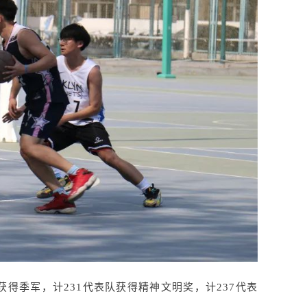
获得季军，计231代表队获得精神文明奖，计237代表