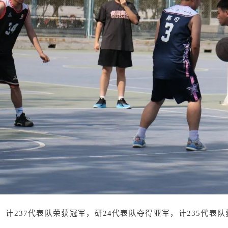
，计237代表队荣获冠军，研24代表队夺得亚军，计235代表队