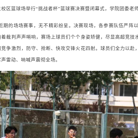
主校区篮球场举行“挑战者杯”篮球赛决赛暨闭幕式，学院团委老
近期的场场赛事，无不精彩纷呈。决赛现场，各参赛队伍严阵
随着裁判声声哨响，赛场上球员们个个身姿矫健，尽显高超竞技
间竞争激烈，防守、抢断、快攻交锋火花四射。球员们全力以赴
掌声雷动、呐喊声震彻全场。