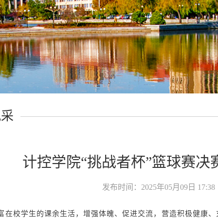
风采
计控学院“挑战者杯”篮球赛决
发布时间：2025年05月09日 17:38
富在校学生的课余生活，增强体魄、促进交流，营造积极健康、