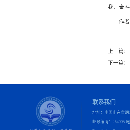
我、奋斗
作者
上一篇：
下一篇：
联系我们
地址：中国山东省烟
邮政编码：264005 