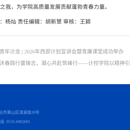
之我，为学院高质量发展贡献蓬勃青春力量。
：杨灿 责任编辑：胡新慧 审核：王颖
青年沙龙 | 2026年西部计划宣讲会暨青廉课堂成功举办
沐春践行雷锋志，凝心共赴筑峰行——计控学院以精神引
台市莱山区清泉路30号
电话:
0535-6902601