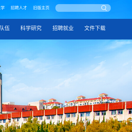
大学
招聘人才
旧版主页
队伍
科学研究
招聘就业
文件下载