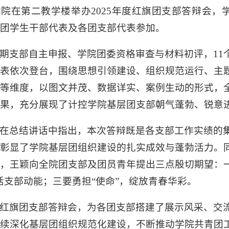
院在第二教学楼举办2025年度红旗团支部答辩会
团学生干部代表及各团支部代表参加。
期支部自主申报、学院团委资格审查与材料初评，11
表依次登台，围绕思想引领建设、组织规范运行、主
等维度，以图文并茂、数据详实、案例生动的形式，
果，充分展现了计控学院基层团支部朝气蓬勃、锐意
在总结讲话中指出，本次答辩既是各支部工作实绩的
彰显了学院基层团组织建设的扎实成效与蓬勃活力。
，王颖向全院团支部及团员青年提出三点殷切期望：一
活支部动能；三要勇担“使命”，绽放青春华彩。
红旗团支部答辩会，为各团支部搭建了展示风采、交
续深化基层团组织规范化建设，不断推动学院共青团